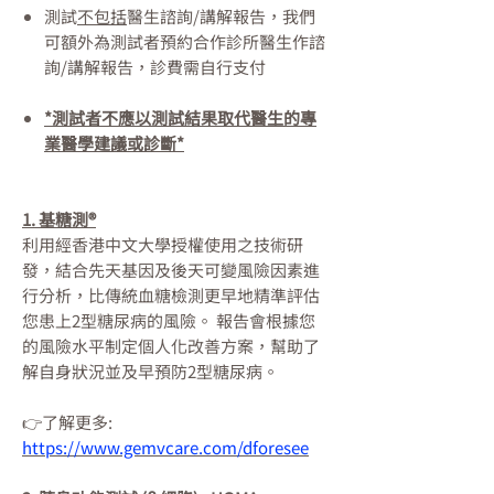
測試
不包括
醫生諮詢/講解報告，我們
可額外為測試者預約合作診所醫生作諮
詢/講解報告，診費需自行支付
*測試者不應以測試結果取代醫生的專
業醫學建議或診斷*
1. 基糖測®
利用經香港中文大學授權使用之技術研
發，結合先天基因及後天可變風險因素進
行分析，比傳統血糖檢測更早地精準評估
您患上2型糖尿病的風險。 報告會根據您
的風險水平制定個人化改善方案，幫助了
解自身狀況並及早預防2型糖尿病。
👉了解更多:
https://www.gemvcare.com/dforesee