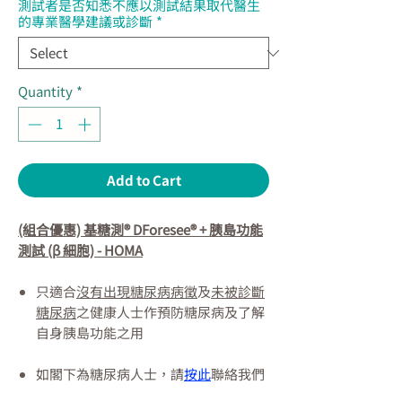
測試者是否知悉不應以測試結果取代醫生
的專業醫學建議或診斷
*
Quantity
*
Add to Cart
(組合優惠) 基糖測® DForesee® + 胰島功能
測試 (β 細胞) - HOMA
只適合
沒有出現糖尿病病徵
及
未被診斷
糖尿病
之健康人士作預防糖尿病及了解
自身胰島功能之用
如閣下為糖尿病人士，請
按此
聯絡我們