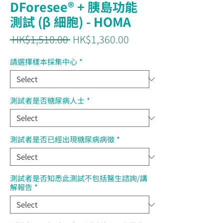
DForesee® + 胰島功能
測試 (β 細胞) - HOMA
Regular
Sale
 HK$1,510.00 
HK$1,360.00
Price
Price
請選擇樣本採集中心
*
測試者是否糖尿病人士
*
測試者是否已經出現糖尿病病徵
*
測試者是否知悉此測試不包括醫生諮詢/講
解報告
*