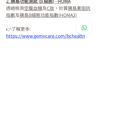
2. 胰島功能測試 (β 細胞) - HOMA
透過檢測
空腹血糖
及
C肽
，計算
胰島素阻抗
指數
及
胰島β細胞功能指數(HOMA2)
👉了解更多:
https://www.gemvcare.com/bchealth
*請
按此
閲讀免責聲明
測試流程
1. 確認付款後，客戶服務員將與閣下聯
訂購須知
絡，安排預約樣本採集之時間及地點📅。
請於預約日期前至少2個工作天提出 (工作
登記其他額外服務可能需要另行收費
天不包括星期日及公眾假期)。
💰。
本公司僅為從此官方購物網站，或經本
2.
測試需要空腹8-12小時
公司授權之認可經銷商所購買的服務提
供保障和支持。
3. 報告將於收取樣本日起計約14-21個工作
我們的帳單戶口設於香港，海外客戶可
天完成，完成後會以加密連結方式經